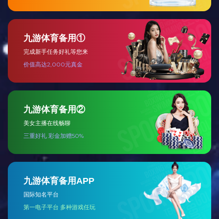
超声波milan米兰体育(中国区)体育官方网站20K2600W
超声波焊接20k2000w倒喇叭