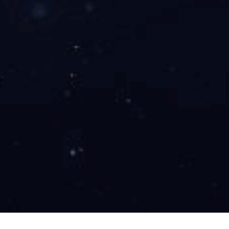
新闻资讯
行业应用
服务支持
登录入口
扫一扫关注我们