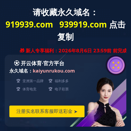
中文
产品中心