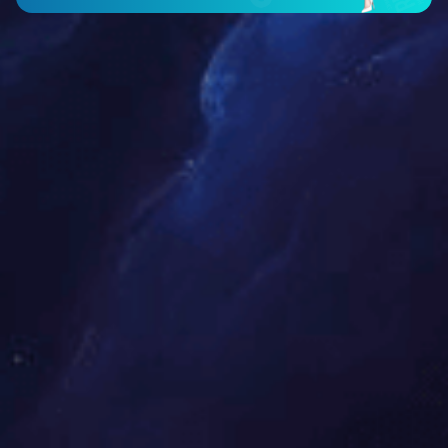
15KHZ3200W