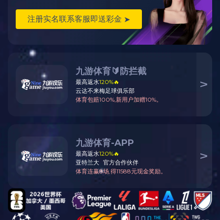
型号：28k、35k
在线咨询
产品介绍
产品参数
上一条
返回列表
下一条
相关产品