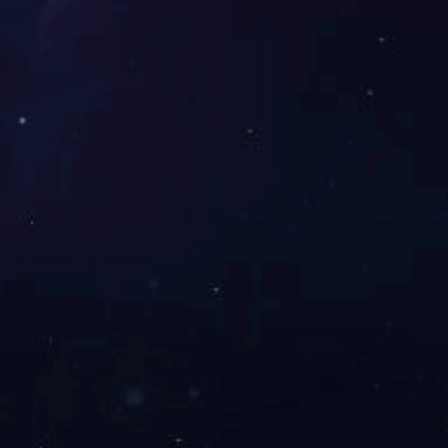
邮箱：
传真：
sen@163.com
0510-85509577
闻资讯
行业应用
服务支持
司新闻
超声波清洗
产品参数
业资讯
超声波焊接
常见问题
美容爆脂
资料下载
超声波洗碗机