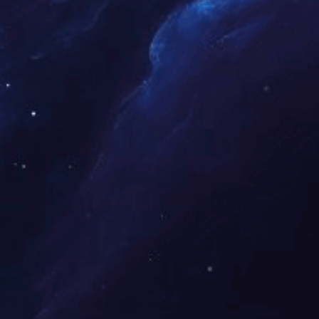
能器28k、35k
超声波milan米兰体育(中国区)体育官方网站20K2600W
超声波焊
Z2600W