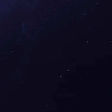
接20k2000w倒喇叭