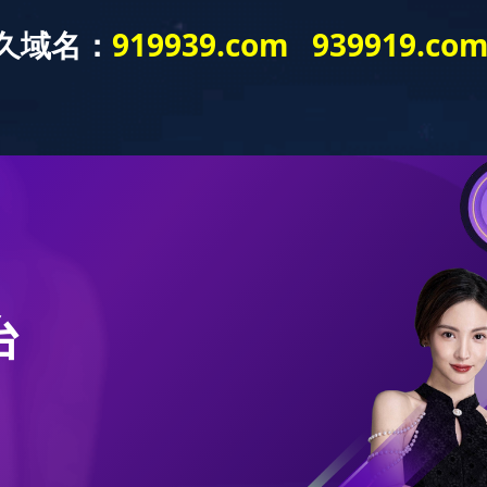
关于和森
产品中心
新闻资讯
行业应用