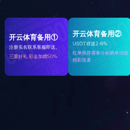
产品介绍
产品参数
上一条
相关产品