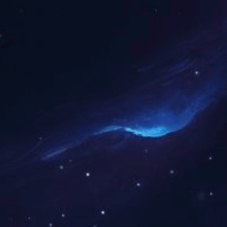
大功率超声波milan米兰体育(中国区)体育官方网站
超声波点焊机换
15KHZ3200W
15KH