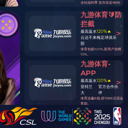
0510-
在线客
：
首页
»
产品中心
»
milan米兰体育(中国区)体育官方网站
855083
服
企业邮
箱
美容换能器
压电陶瓷片