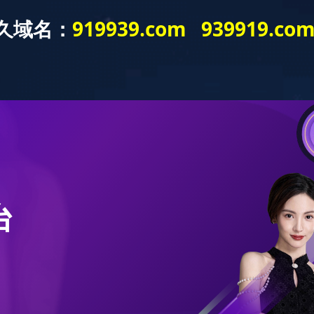
关于和森
产品中心
新闻资讯
行业应用