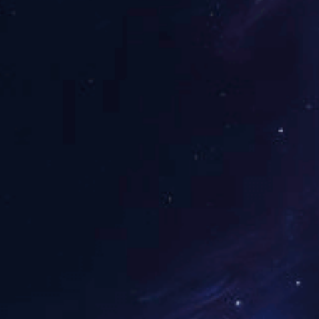
产品介绍
产品参数
频率：20KHZ-25KHZ
功率：300W-2000w
外形尺寸可根据客户要求加工定做