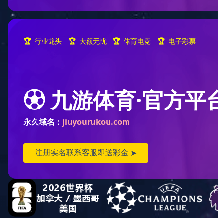
产品中心
清洗换能器
milan米兰体育(中国