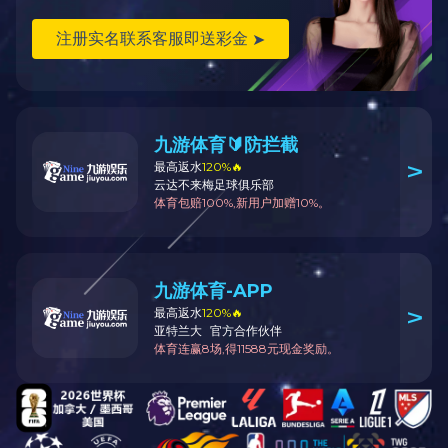
milan米兰体育(中国区)体育官方网站
是专业从事超音波
换能器研究、开发、生产与销售为一体的高科技企业.公司目前员
工达两百多人,其中40％具有大专以上学历,常年聘请了多名在声学
行业享有盛名的知名专家,具有专业化超声波应用领域的研发与生
产能力。
公司生产的超声波换能器选用高Q值晶振子,功率大,电声转换率高,